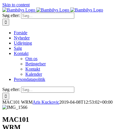
Skip to content
Søg efter:
Forside
Nyheder
Udlejning
Salg
Kontakt
Om os
Betingelser
Kontakt
Kalender
Persondatapolitik
Søg efter:
MAC101 WRM
Aris Kuckovic
2019-04-08T12:53:02+00:00
MAC101
WRM