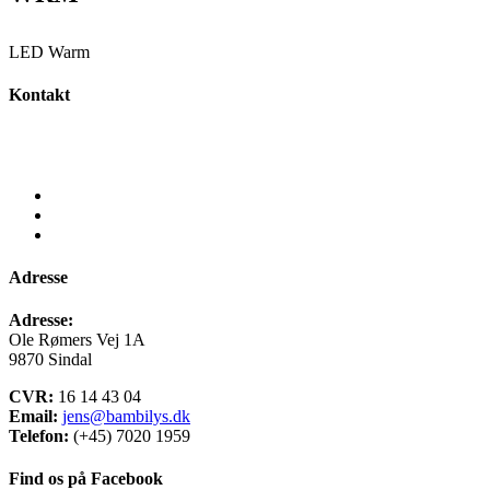
LED Warm
Kontakt
Vi sidder altid klar til at besvare jeres spørgsmål uanset om det
omhandler:
– Produkter
– Priser
– Betingelser eller lign.
Adresse
Adresse:
Ole Rømers Vej 1A
9870 Sindal
CVR:
16 14 43 04
Email:
jens@bambilys.dk
Telefon:
(+45) 7020 1959
Find os på Facebook